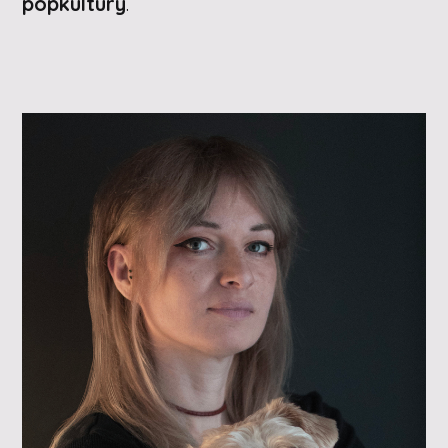
popkultury
.